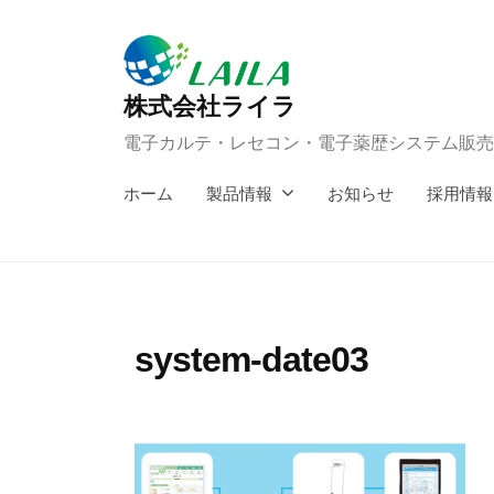
コ
ン
テ
株式会社ライラ
ン
電子カルテ・レセコン・電子薬歴システム販売
ツ
へ
ホーム
製品情報
お知らせ
採用情報
ス
キ
ッ
プ
system-date03