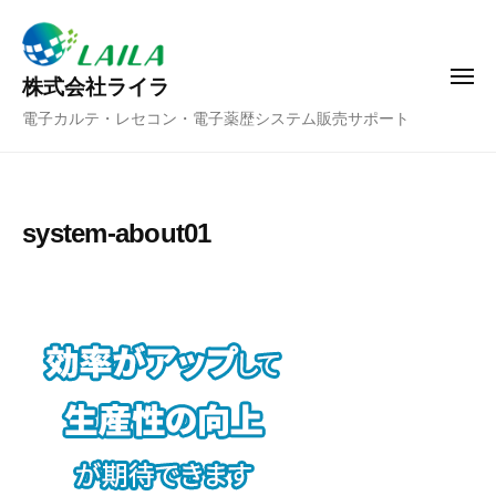
ー
コ
ン
テ
メ
株式会社ライラ
ニ
ン
電子カルテ・レセコン・電子薬歴システム販売サポート
ュ
ツ
ー
へ
ス
キ
system-about01
ッ
プ