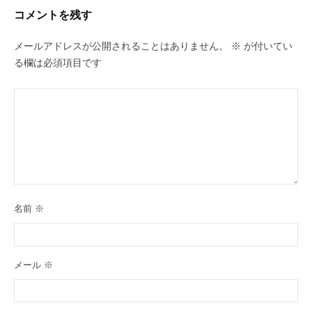
年
コメントを残す
11
月
メールアドレスが公開されることはありません。
※
が付いてい
12
る欄は必須項目です
日
by
laila_mp
名前
※
メール
※