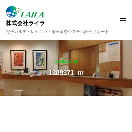
ー
コ
ン
テ
メ
株式会社ライラ
ニ
ン
電子カルテ・レセコン・電子薬歴システム販売サポート
ュ
ツ
ー
へ
ス
キ
1309371_M
ッ
1309371_m
プ
1309371_m
2020