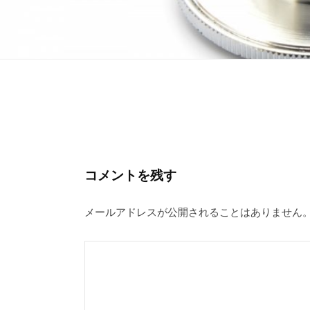
1285614_m
2020
年
コメントを残す
11
月
メールアドレスが公開されることはありません
16
日
by
laila_mp