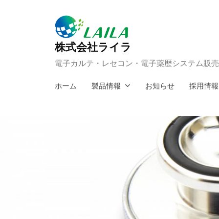
コ
ン
テ
株式会社ライラ
ン
電子カルテ・レセコン・電子薬歴システム販売
ツ
へ
ホーム
製品情報
お知らせ
採用情報
ス
キ
ッ
プ