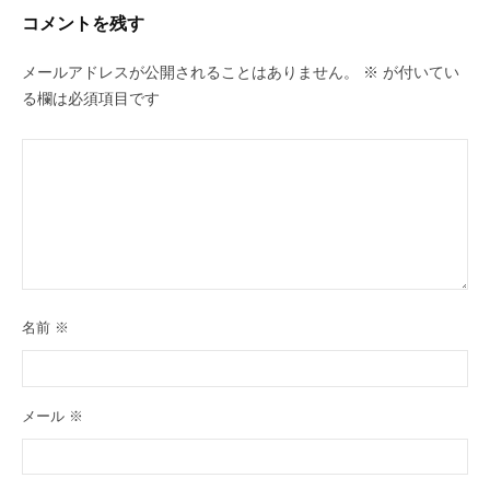
年
コメントを残す
8
月
メールアドレスが公開されることはありません。
※
が付いてい
17
る欄は必須項目です
日
by
laila_mp
名前
※
メール
※