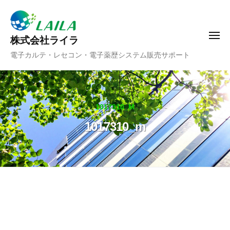
ー
コ
ン
テ
メ
株式会社ライラ
ニ
ン
電子カルテ・レセコン・電子薬歴システム販売サポート
ュ
ツ
ー
へ
ス
キ
1017310_M
ッ
1017310_m
プ
1017310_m
2020