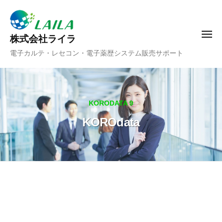
ー
コ
ン
テ
メ
株式会社ライラ
ニ
ン
電子カルテ・レセコン・電子薬歴システム販売サポート
ュ
ツ
ー
へ
ス
キ
KORODATA 9
ッ
KOROdata
プ
KOROdata
2026