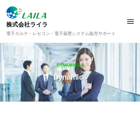
ー
コ
ン
テ
メ
株式会社ライラ
ニ
ン
電子カルテ・レセコン・電子薬歴システム販売サポート
ュ
ツ
ー
へ
ス
キ
DYNAMICS 4
ッ
Dynamics
プ
Dynamics
2024