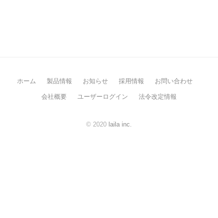
診
療
報
酬
ホーム
製品情報
お知らせ
採用情報
お問い合わせ
改
会社概要
ユーザーログイン
法令改定情報
定
© 2020
laila inc.
資
料
(Dynamics
ユ
ー