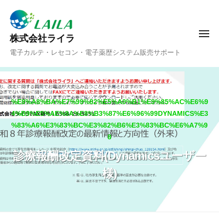
ー
コ
ン
テ
メ
株式会社ライラ
ニ
ン
電子カルテ・レセコン・電子薬歴システム販売サポート
ュ
ツ
ー
へ
ス
キ
%E8%A8%BA%E7%99%82%E5%A0%B1%E9%85%AC%E6%9
ッ
4%B9%E5%AE%9A%E8%B3%87%E6%96%99DYNAMICS%E3
プ
%83%A6%E3%83%BC%E3%82%B6%E3%83%BC%E6%A7%9
8
診療報酬改定資料(Dynamicsユーザー
様)